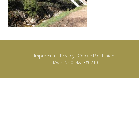
Impressum
-
Privacy
-
Cookie Richtlinien
- MwSt.Nr. 00481380210