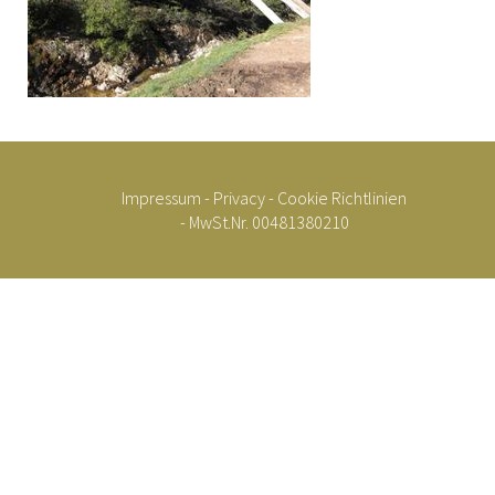
Impressum
-
Privacy
-
Cookie Richtlinien
- MwSt.Nr. 00481380210