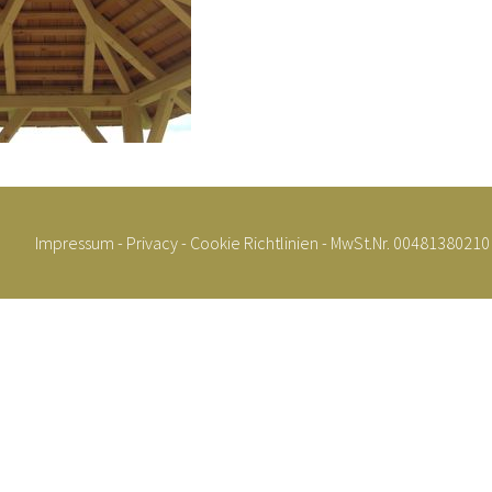
Impressum
-
Privacy
-
Cookie Richtlinien
- MwSt.Nr. 00481380210