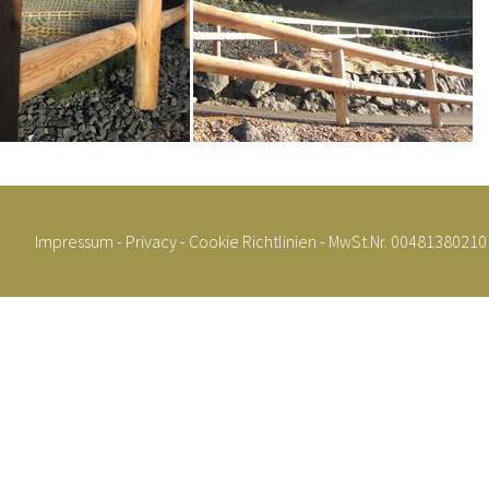
Impressum
-
Privacy
-
Cookie Richtlinien
- MwSt.Nr. 00481380210