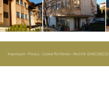
Impressum
-
Privacy
-
Cookie Richtlinien
- MwSt.Nr. 00481380210