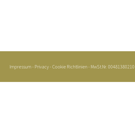
Impressum
-
Privacy
-
Cookie Richtlinien
- MwSt.Nr. 00481380210