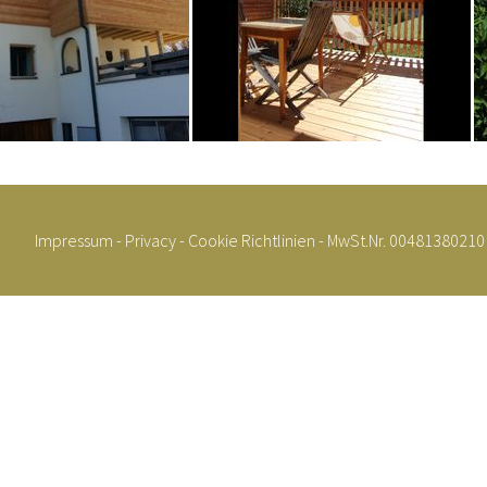
Impressum
-
Privacy
-
Cookie Richtlinien
- MwSt.Nr. 00481380210