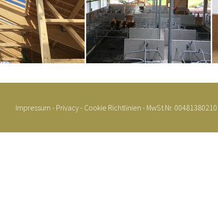
Impressum
-
Privacy
-
Cookie Richtlinien
- MwSt.Nr. 00481380210