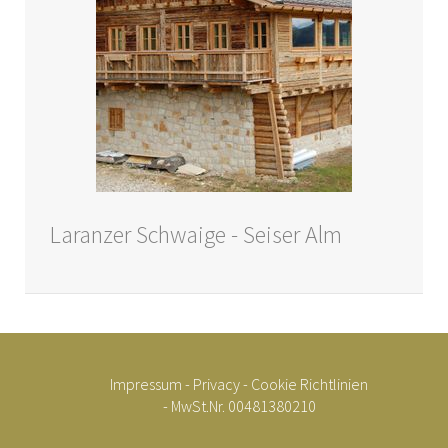
Laranzer Schwaige - Seiser Alm
Impressum
-
Privacy
-
Cookie Richtlinien
- MwSt.Nr. 00481380210